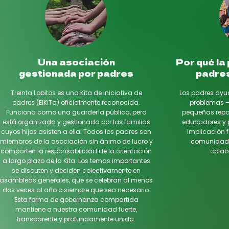
Una asociación
Por qué la 
gestionada por padres
padres
Treinta Lobitos es una Kita de iniciativa de
Los padres ayud
padres (ElKiTa) oficialmente reconocida.
problemas —
Funciona como una guardería pública, pero
pequeñas repa
está organizada y gestionada por las familias
educadores y p
cuyos hijos asisten a ella. Todos los padres son
implicación f
miembros de la asociación sin ánimo de lucro y
comunidad y
comparten la responsabilidad de la orientación
colabo
a largo plazo de la Kita. Los temas importantes
se discuten y deciden colectivamente en
asambleas generales, que se celebran al menos
dos veces al año o siempre que sea necesario.
Esta forma de gobernanza compartida
mantiene a nuestra comunidad fuerte,
transparente y profundamente unida.