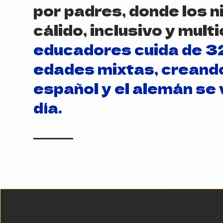
por padres, donde los 
cálido, inclusivo y multi
educadores cuida de 32
edades mixtas, creando
español y el alemán se 
día.